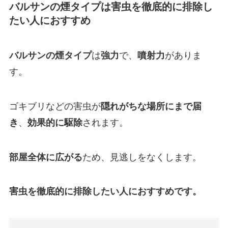
バルサンの
煙タイプ
は
害虫を徹底的に排除し
たい人
におすすめ
バルサンの煙タイプ
は
強力
で、
噴射力
がありま
す。
ゴキブリなどの害虫が
隠れがちな場所にまで届
き
、
効果的に駆除
されます。
部屋全体に広がる
ため、見逃しをなくします。
害虫を徹底的に排除したい人におすすめです。