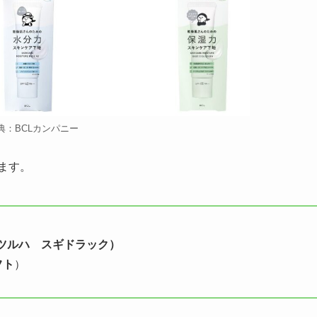
典：BCLカンパニー
ます。
ツルハ スギドラック）
フト
）