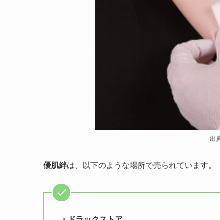
出
優肌絆
は、以下のような場所で売られています。
・ドラックストア