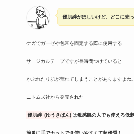
優肌絆
がほしいけど、どこに売
ケガでガーゼや包帯を固定する際に使用する
サージカルテープですが長時間つけていると
かぶれたり肌が荒れてしまうことがありますよね
ニトムズ社から発売された
優肌絆
(ゆうきばん)
は
敏感肌の人でも使える低
簡単に手でカットでき
使いやすく
て超優秀！